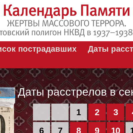
исок пострадавших
Даты расс
Даты расстрелов в се
РЯ
1
2
3
6
7
8
9
10