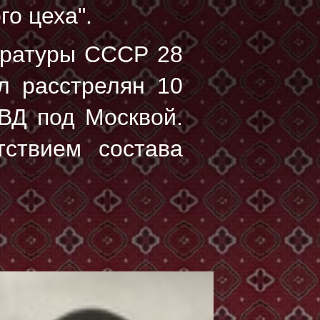
о цеха".
уратуры СССР 28
ыл расстрелян
10
ВД под Москвой.
тствием состава