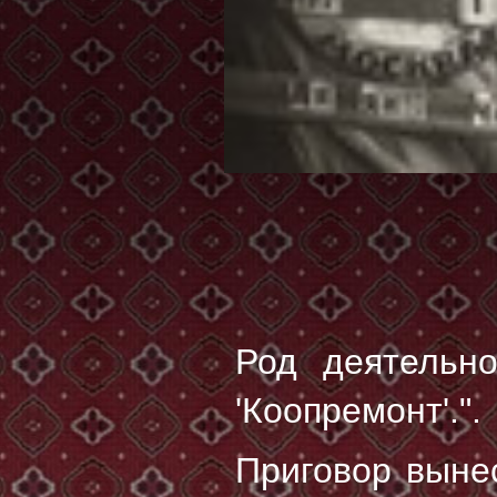
Род деятельно
'Коопремонт'.".
Приговор выне