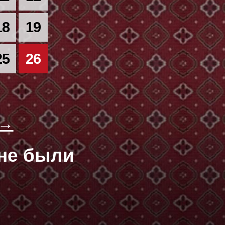
18
19
25
26
 →
оне были