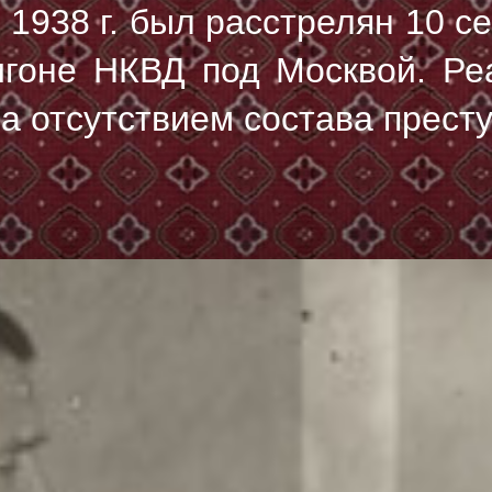
я 1938 г. был расстрелян
10 се
игоне НКВД под Москвой. Ре
за отсутствием состава прест