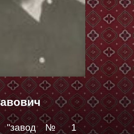
лавович
 - "завод № 1