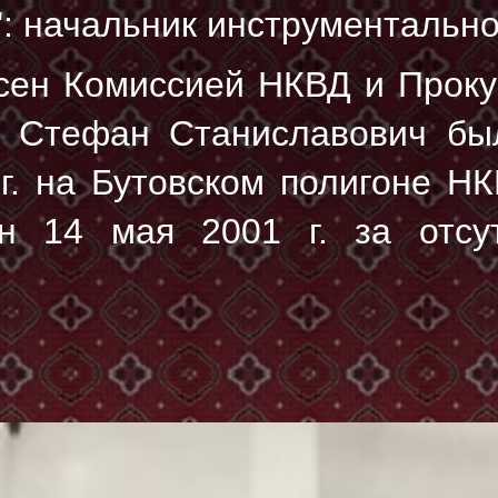
: начальник инструментальног
сен Комиссией НКВД и Прок
г. Стефан Станиславович б
г.
на Бутовском полигоне НК
н 14 мая 2001 г. за отсу