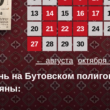
13
14
15
16
17
20
21
22
23
24
27
28
29
30
← августа
октября
ень на Бутовском полиг
яны: