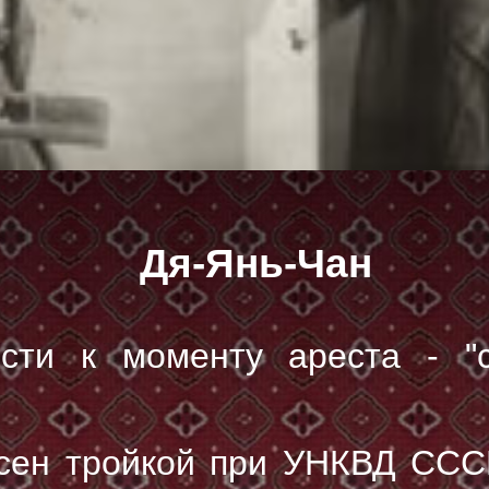
Дя-Янь-Чан
сти к моменту ареста - "
сен тройкой при УНКВД ССС