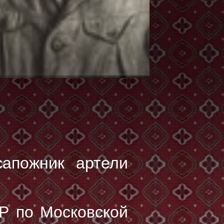
сапожник артели
Р по Московской