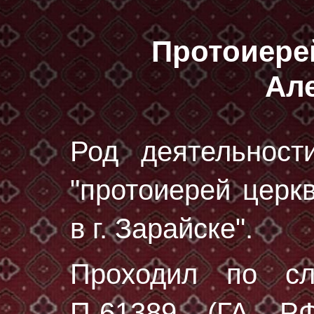
Протоиере
Ал
Род деятельност
"протоиерей церк
в г. Зарайске".
Проходил по с
П-61389 (ГА РФ