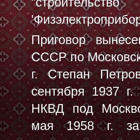
"строител
'Физэлектроприбор
Приговор вынес
СССР по Московск
г. Степан Петр
сентября 1937 г.
НКВД под Москво
мая 1958 г. за