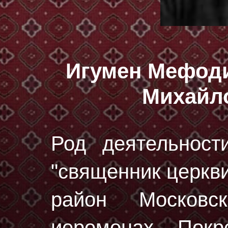
Игумен Мефоди
Михайл
Род деятельност
"священник церкви
район Московс
иеромонах Покр