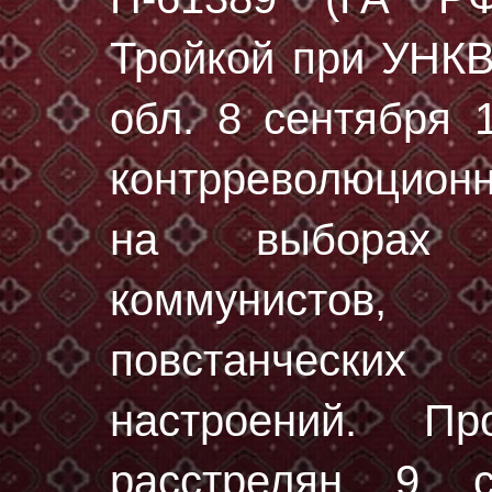
Тройкой при УНК
обл. 8 сентября 
контрреволюцион
на выборах г
коммунисто
повстанческих
настроений. П
расстрелян
9 с