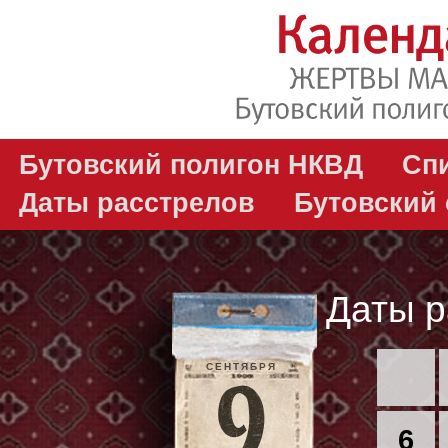
Бутовский полигон НКВД
Сп
Даты расстрелов
Бутовский
Даты р
СЕНТЯБРЯ
6