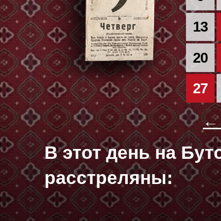
13
20
27
← 
В этот день на Бу
расстреляны: