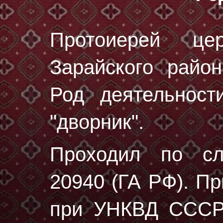
Протоиерей це
Зарайского район
Род деятельност
"дворник".
Проходил по с
20940 (ГА РФ)
. П
при УНКВД СССР 