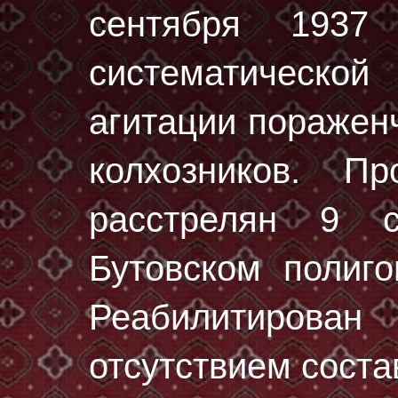
сентября 1937
систематическ
агитации поражен
колхозников. П
расстрелян
9 с
Бутовском полиг
Реабилитирован
отсутствием соста