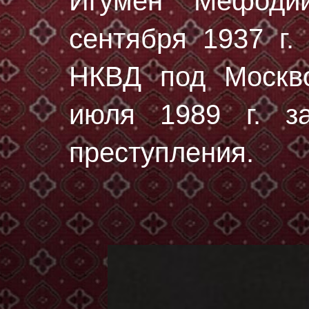
Игумен Мефод
сентября 1937 г.
НКВД под Москво
июля 1989 г. за
преступления.