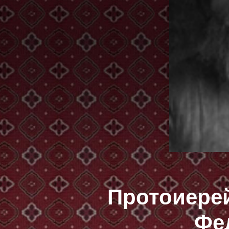
Протоиере
Фе