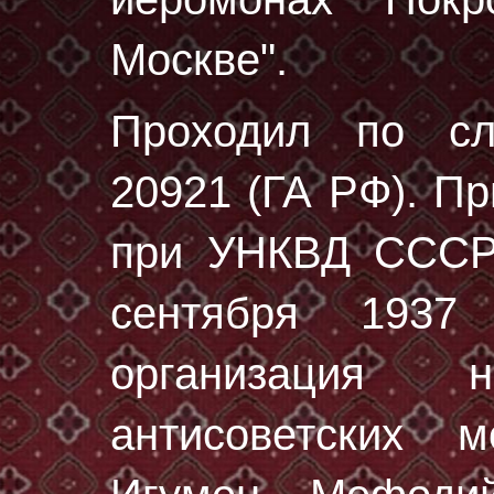
Москве".
Проходил по с
20921 (ГА РФ)
. П
при УНКВД СССР 
сентября 1937
организация н
антисоветских м