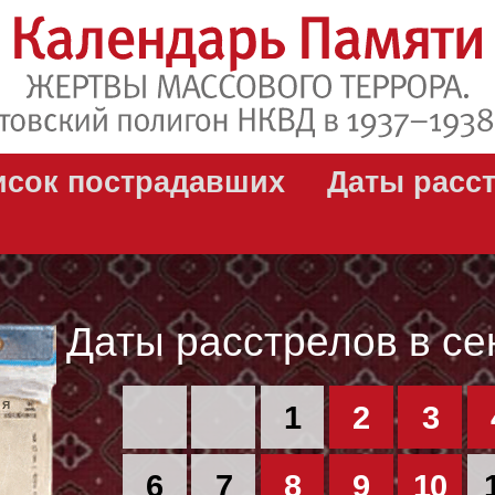
исок пострадавших
Даты расс
Даты расстрелов в се
РЯ
1
2
3
6
7
8
9
10