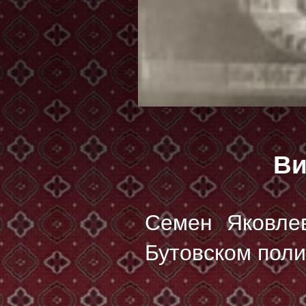
Ви
Семен Яковле
Бутовском поли