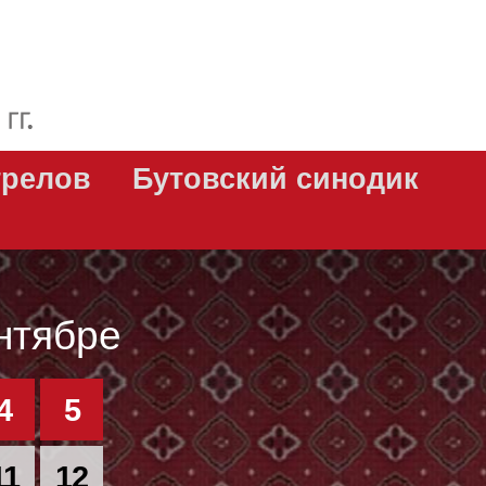
трелов
Бутовский синодик
нтябре
4
5
11
12