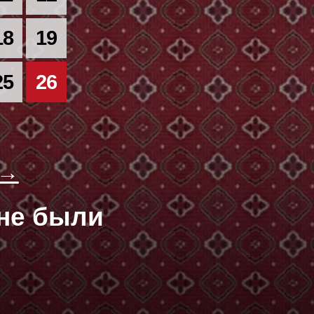
18
19
25
26
 →
оне были