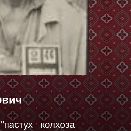
ович
пастух колхоза