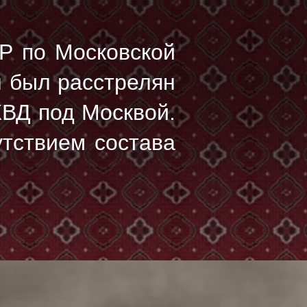
Р по Московской
ч был расстрелян
КВД под Москвой.
утствием состава