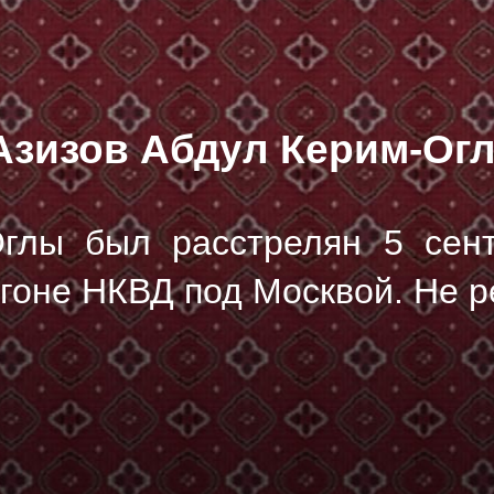
Азизов Абдул Керим-Ог
Оглы был расстрелян
5 сен
гоне НКВД под Москвой. Не 