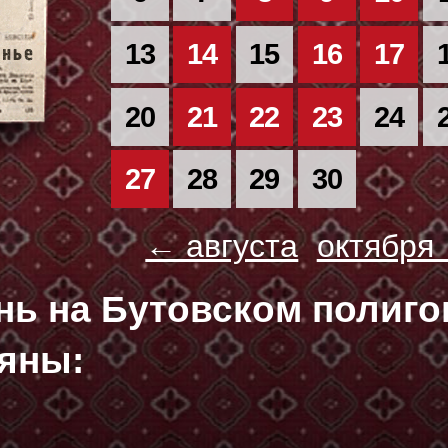
13
14
15
16
17
20
21
22
23
24
27
28
29
30
← августа
октября
ень на Бутовском полиг
яны: