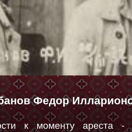
банов Федор Илларион
ости к моменту ареста - "