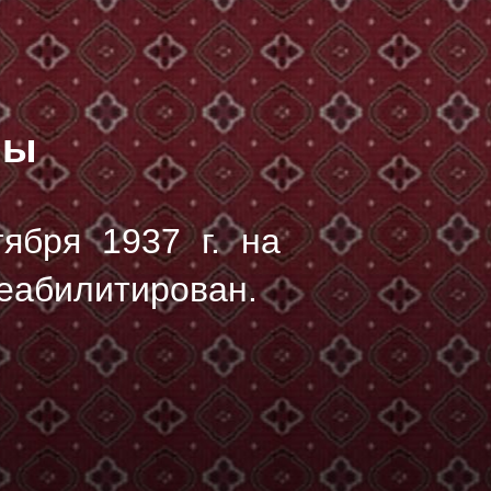
лы
тября 1937 г.
на
реабилитирован.