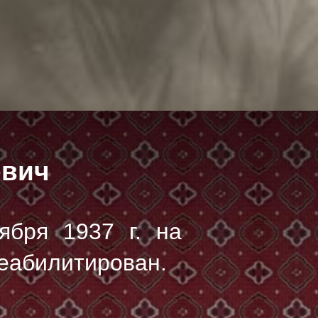
евич
ября 1937 г.
на
реабилитирован.