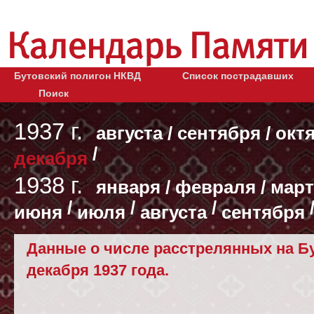
Бутовский полигон НКВД
Список пострадавших
Поиск
1937 г.
августа
/
сентября
/
окт
/
декабря
1938 г.
января
/
февраля
/
март
/
/
/
июня
июля
августа
сентября
Данные о числе расстрелянных на Бу
декабря 1937 года.