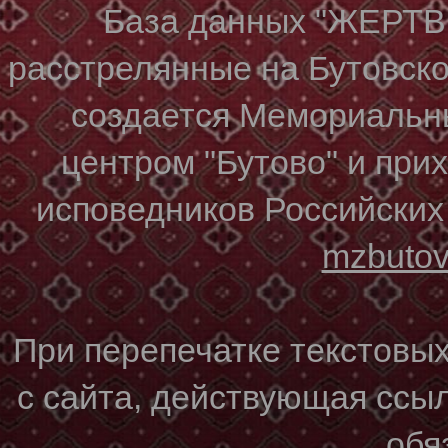
База данных "ЖЕР
расстрелянные на Бутовском
создается Мемориальн
центром "Бутово" и при
исповедников Российских
mzbuto
При перепечатке текстовы
с сайта, действующая ссы
обя