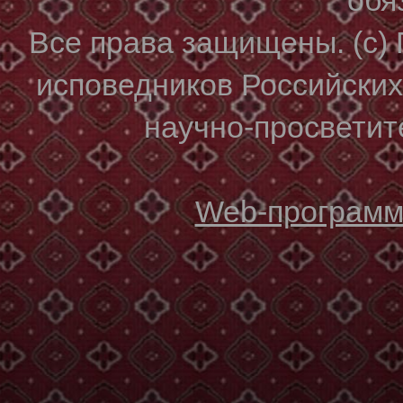
Все права защищены. (с)
исповедников Российски
научно-просветите
Web-программи