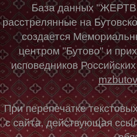
База данных "ЖЕР
расстрелянные на Бутовском
создается Мемориальн
центром "Бутово" и при
исповедников Российских
mzbuto
При перепечатке текстовы
с сайта, действующая ссы
обя