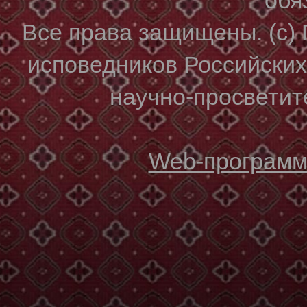
Все права защищены. (с)
исповедников Российски
научно-просветите
Web-программи