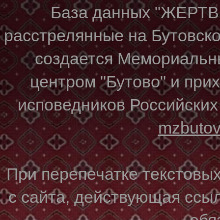
База данных "ЖЕР
расстрелянные на Бутовском
создается Мемориальн
центром "Бутово" и при
исповедников Российских
mzbuto
При перепечатке текстовы
с сайта, действующая ссы
обя