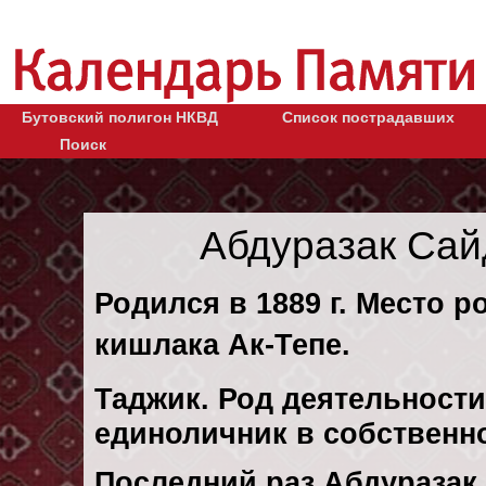
Бутовский полигон НКВД
Список пострадавших
Поиск
Абдуразак Са
Родился в 1889 г. Место р
кишлака Ак-Тепе.
Таджик. Род деятельности
единоличник в собственн
Последний раз Абдуразак