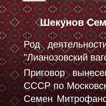
Шекунов Се
Род деятельност
"Лианозовский ваг
Приговор вынес
СССР по Московско
Семен Митрофано