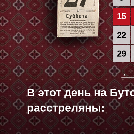
15
22
29
← 
В этот день на Бу
расстреляны: