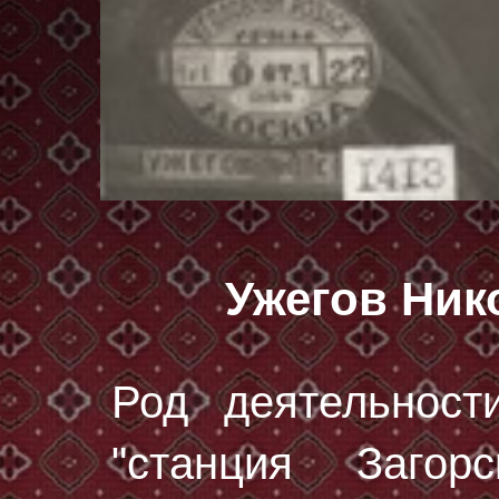
Ужегов Ник
Род деятельност
"станция Загор