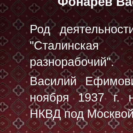
Фонарев В
Род деятельност
"Сталинская
разнорабочий".
Василий Ефимов
ноября 1937 г.
н
НКВД под Москвой