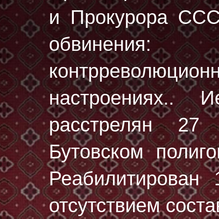
и Прокурора ССС
обвинени
контрреволюционн
настроениях..
расстрелян
27 
Бутовском полиг
Реабилитирован 
отсутствием соста