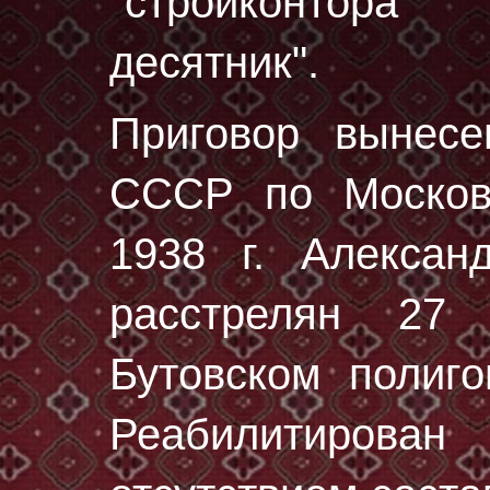
"стройконтора
десятник".
Приговор вынес
СССР по Москов
1938 г. Алексан
расстрелян
27 
Бутовском полиг
Реабилитирован