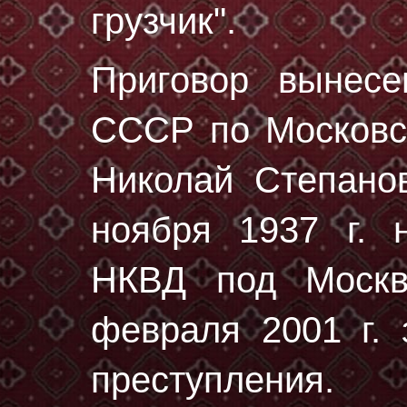
грузчик".
Приговор вынес
СССР по Московск
Николай Степано
ноября 1937 г.
н
НКВД под Москв
февраля 2001 г. 
преступления.