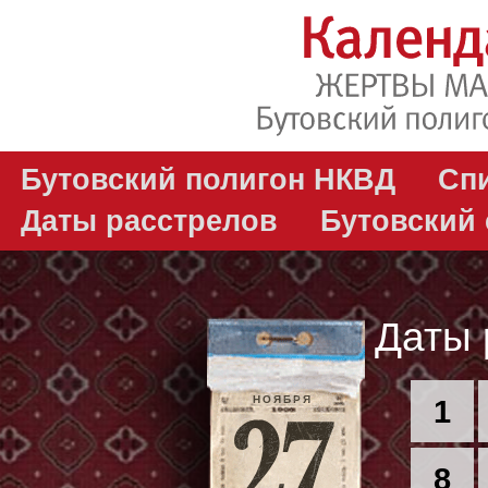
Бутовский полигон НКВД
Сп
Даты расстрелов
Бутовский
Даты 
НОЯБРЯ
1
8