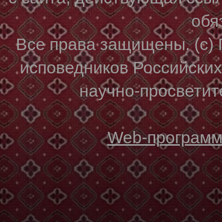
обя
Все права защищены. (с)
исповедников Российски
научно-просветите
Web-программи