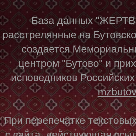
База данных "ЖЕР
расстрелянные на Бутовском
создается Мемориальн
центром "Бутово" и при
исповедников Российских
mzbuto
При перепечатке текстовы
с сайта, действующая ссы