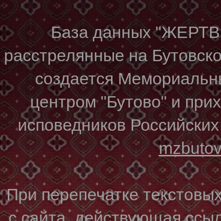
База данных "ЖЕР
расстрелянные на Бутовском
создается Мемориальн
центром "Бутово" и при
исповедников Российских
mzbuto
При перепечатке текстовы
с сайта, действующая ссы