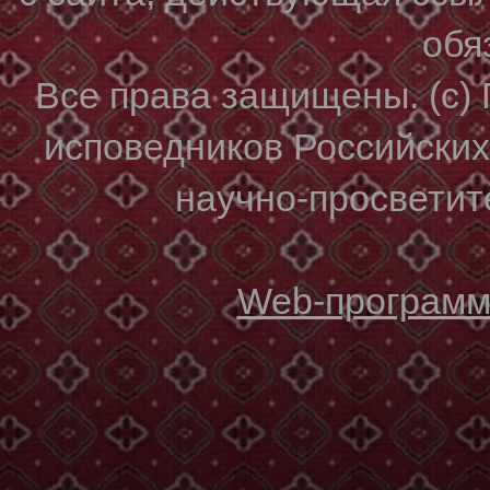
обя
Все права защищены. (с)
исповедников Российски
научно-просветите
Web-программи