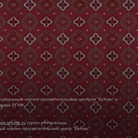
ориальным научно-просветительским центром "Бутово" и
держке РГНФ.
ww.sinodik.ru
строго обязательна.
й научно-просветительский центр "Бутово".