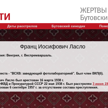
Даты расстрелов
Бутовский синодик
Помо
Франц Иосифович Ласло
ния: Венгрия, г. Веспремваршаль.
реста - "ВСХВ: заведующий фотолабораторией". Был член ВКП(б).
ч Ласло был арестован 16 марта 1938 г.
КВД и Прокуратурой СССР 22 мая 1938 г. Был расстрелян
3 июня 19
ван 6 сентября 1957 г. за отсутствием состава преступления.