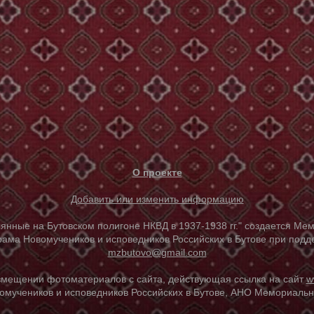
О проекте
Добавить или изменить информацию
е на Бутовском полигоне НКВД в 1937-1938 гг." создается Мем
ама Новомучеников и исповедников Российских в Бутове при под
mzbutovo@gmail.com
азмещении фотоматериалов с сайта, действующая ссылка на сайт
w
омучеников и исповедников Российских в Бутове, АНО Мемориальны