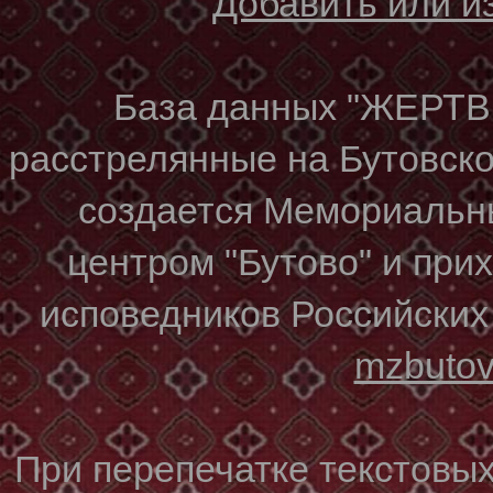
Добавить или 
База данных "ЖЕР
расстрелянные на Бутовском
создается Мемориальн
центром "Бутово" и при
исповедников Российских
mzbuto
При перепечатке текстовы