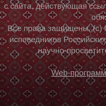
с сайта, действующая ссы
обя
Все права защищены. (с)
исповедников Российски
научно-просветите
Web-программи