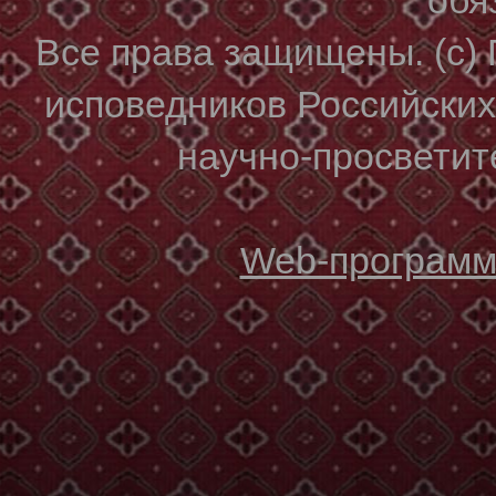
Все права защищены. (с)
исповедников Российски
научно-просветите
Web-программи