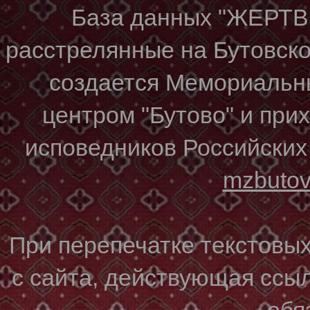
База данных "ЖЕР
расстрелянные на Бутовском
создается Мемориальн
центром "Бутово" и при
исповедников Российских
mzbuto
При перепечатке текстовы
с сайта, действующая ссы
обя