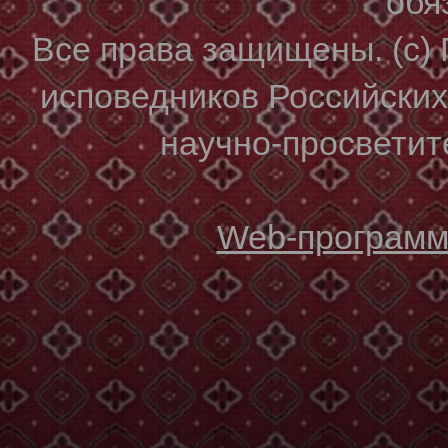
обя
Все права защищены. (с)
исповедников Российски
научно-просветите
Web-программи