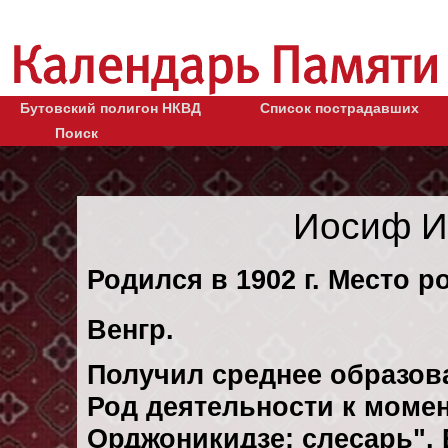
Бутовский полигон НКВД
Список пострадавших
Поиск
Иосиф И
Родился в 1902 г. Место р
Венгр.
Получил среднее образов
Род деятельности к момен
Орджоникидзе: слесарь".