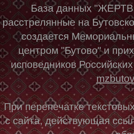
База данных "ЖЕР
расстрелянные на Бутовском
создается Мемориальн
центром "Бутово" и при
исповедников Российских
mzbuto
При перепечатке текстовы
с сайта, действующая ссы