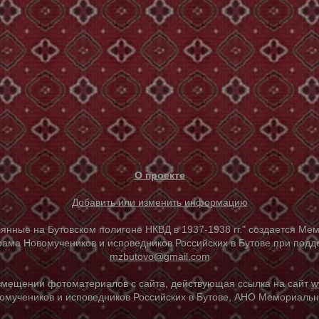
О проекте
Добавить или изменить информацию
е на Бутовском полигоне НКВД в 1937-1938 гг." создается Мем
ама Новомучеников и исповедников Российских в Бутове при под
mzbutovo@gmail.com
азмещении фотоматериалов с сайта, действующая ссылка на сайт
w
омучеников и исповедников Российских в Бутове, АНО Мемориальны