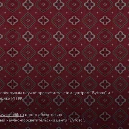
ориальным научно-просветительским центром "Бутово" и
держке РГНФ.
ww.sinodik.ru
строго обязательна.
й научно-просветительский центр "Бутово".