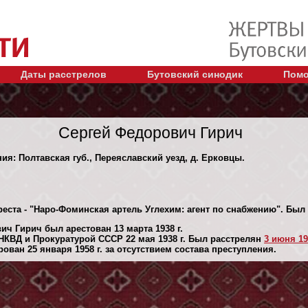
Даты расстрелов
Бутовский синодик
Помо
Сергей Федорович Гирич
ния: Полтавская губ., Переяславский уезд, д. Ерковцы.
реста - "Наро-Фоминская артель Углехим: агент по снабжению". Бы
ч Гирич был арестован 13 марта 1938 г.
КВД и Прокуратурой СССР 22 мая 1938 г. Был расстрелян
3 июня 19
ван 25 января 1958 г. за отсутствием состава преступления.