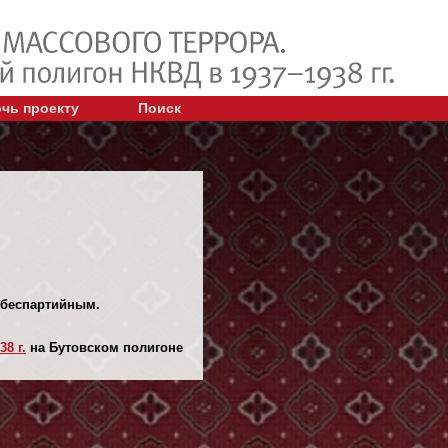
чь проекту
Поиск
л беспартийным.
38 г.
на Бутовском полигоне