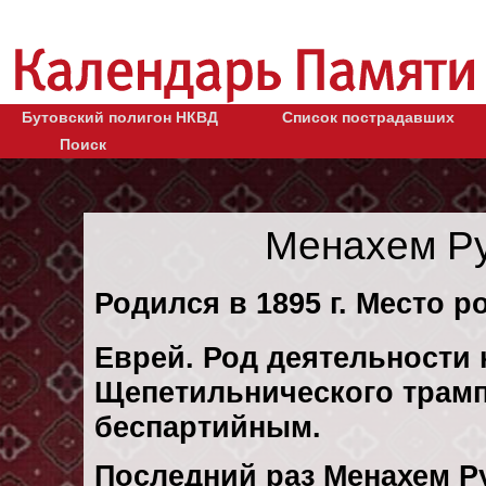
Бутовский полигон НКВД
Список пострадавших
Поиск
Менахем Р
Родился в 1895 г. Место р
Еврей. Род деятельности 
Щепетильнического трамп
беспартийным.
Последний раз Менахем Р