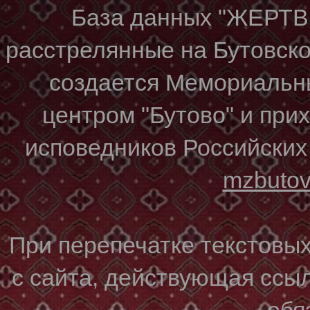
База данных "ЖЕР
расстрелянные на Бутовском
создается Мемориальн
центром "Бутово" и при
исповедников Российских
mzbuto
При перепечатке текстовы
с сайта, действующая ссы
обя