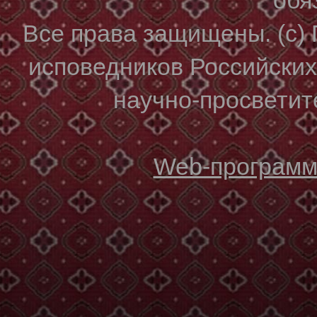
Все права защищены. (с)
исповедников Российски
научно-просветите
Web-программи