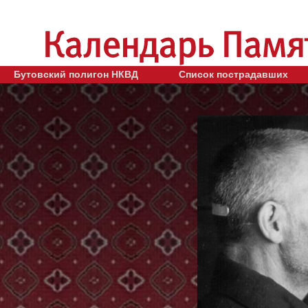
Бутовский полигон НКВД
Список пострадавших