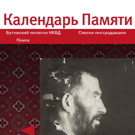
Бутовский полигон НКВД
Список пострадавших
Поиск