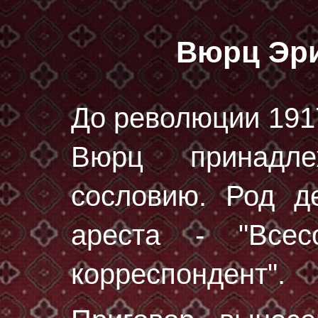
Вюрц Эр
До революции 191
Вюрц принадле
сословию. Род д
ареста - "Всес
корреспондент".