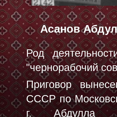
Асанов Абду
Род деятельност
"чернорабочий сов
Приговор вынес
СССР по Московск
г. Абдулла А