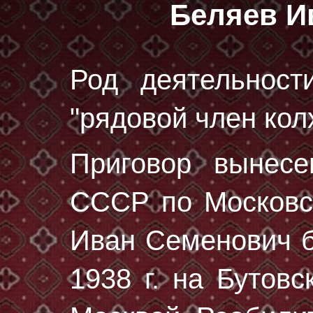
Беляев И
Род деятельност
"рядовой член кол
Приговор вынес
СССР по Московск
Иван Семенович 
1938 г.
на Бутовс