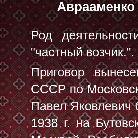
Аврааменко
Род деятельност
"частный возчик.".
Приговор вынес
СССР по Московско
Павел Яковлевич 
1938 г.
на Бутовс