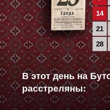
14
21
28
В этот день на Бу
расстреляны: