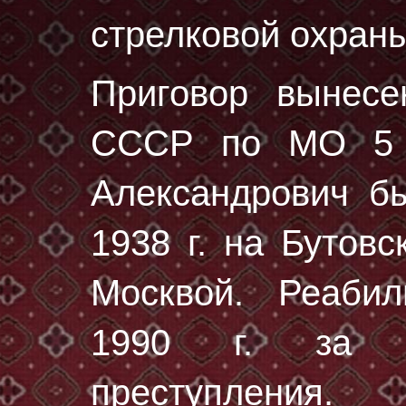
стрелковой охраны
Приговор вынес
СССР по МО 5 
Александрович б
1938 г.
на Бутовс
Москвой. Реаби
1990 г. за от
преступления.