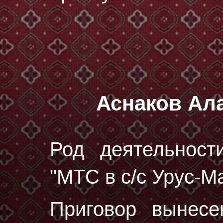
Аснаков Ал
Род деятельност
"МТС в с/с Урус-М
Приговор вынес