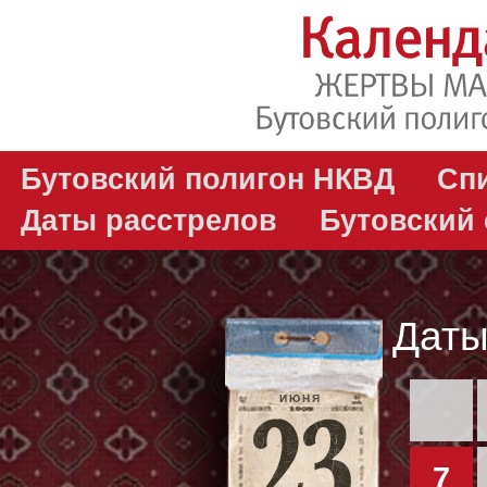
Бутовский полигон НКВД
Сп
Даты расстрелов
Бутовский
Даты
ИЮНЯ
7