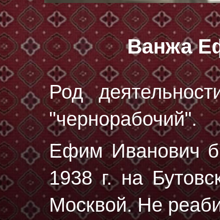
Ванжа Е
Род деятельност
"чернорабочий".
Ефим Иванович б
1938 г.
на Бутовс
Москвой. Не реаб