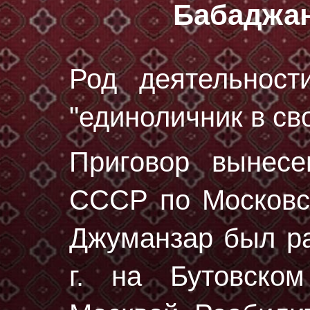
Бабаджа
Род деятельност
"единоличник в св
Приговор вынес
СССР по Московск
Джуманзар был р
г.
на Бутовском