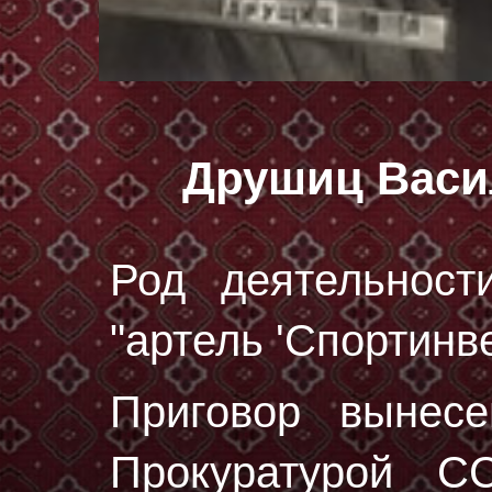
Друшиц Васи
Род деятельност
"артель 'Спортинве
Приговор вынес
Прокуратурой 