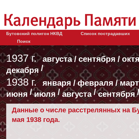
Бутовский полигон НКВД
Список пострадавших
Поиск
1937 г.
августа
/
сентября
/
окт
/
декабря
1938 г.
января
/
февраля
/
март
/
/
/
июня
июля
августа
сентября
Данные о числе расстрелянных на Бу
мая 1938 года.