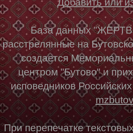
Добавить или 
База данных "ЖЕР
расстрелянные на Бутовском
создается Мемориальн
центром "Бутово" и при
исповедников Российских
mzbuto
При перепечатке текстовы