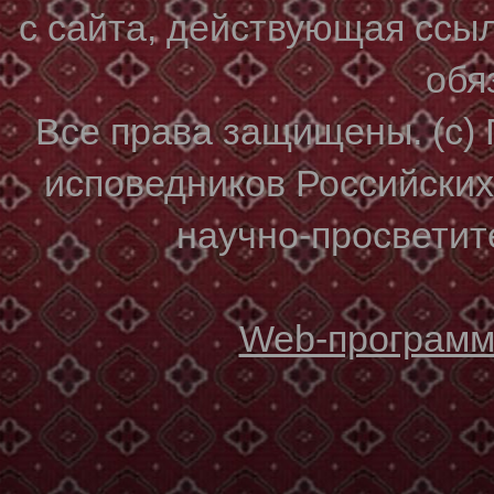
с сайта, действующая ссы
обя
Все права защищены. (с)
исповедников Российски
научно-просветите
Web-программи