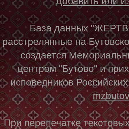
Добавить или 
База данных "ЖЕР
расстрелянные на Бутовском
создается Мемориальн
центром "Бутово" и при
исповедников Российских
mzbuto
При перепечатке текстовы