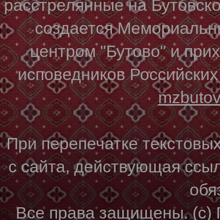
расстрелянные на Бутовском
создается Мемориальн
центром "Бутово" и при
исповедников Российских
mzbuto
При перепечатке текстовы
с сайта, действующая ссы
обя
Все права защищены. (с)