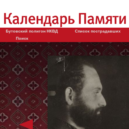
Бутовский полигон НКВД
Список пострадавших
Поиск