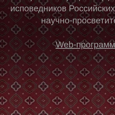
исповедников Российски
научно-просветите
Web-программи