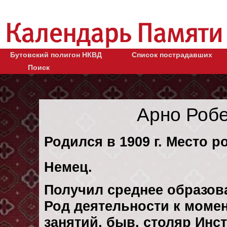
Бутовский полигон НКВД
Список пострадавших
Поиск
Арно Роб
Родился в 1909 г. Место р
Немец.
Получил среднее образов
Род деятельности к момен
занятий, быв. столяр Инс