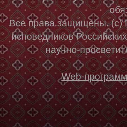
обя
Все права защищены. (с)
исповедников Российски
научно-просветите
Web-программи