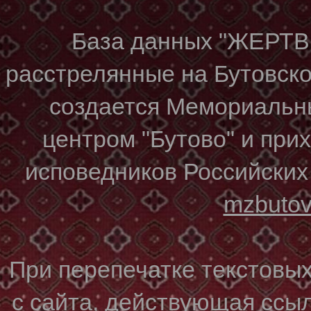
База данных "ЖЕР
расстрелянные на Бутовском
создается Мемориальн
центром "Бутово" и при
исповедников Российских
mzbuto
При перепечатке текстовы
с сайта, действующая ссы