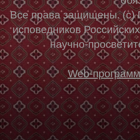
Все права защищены. (с)
исповедников Российски
научно-просветите
Web-программи