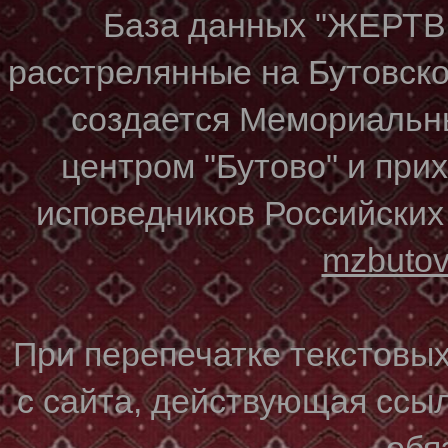
База данных "ЖЕР
расстрелянные на Бутовском
создается Мемориальн
центром "Бутово" и при
исповедников Российских
mzbuto
При перепечатке текстовы
с сайта, действующая ссы
обя