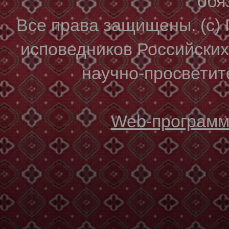
обя
Все права защищены. (с)
исповедников Российски
научно-просветите
Web-программи