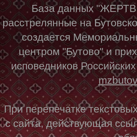
База данных "ЖЕР
расстрелянные на Бутовском
создается Мемориальн
центром "Бутово" и при
исповедников Российских
mzbuto
При перепечатке текстовы
с сайта, действующая ссы