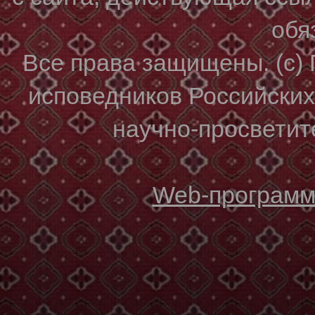
обя
Все права защищены. (с)
исповедников Российски
научно-просветите
Web-программи