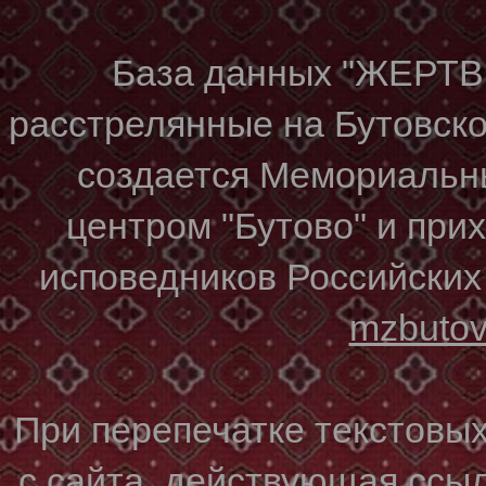
База данных "ЖЕР
расстрелянные на Бутовском
создается Мемориальн
центром "Бутово" и при
исповедников Российских
mzbuto
При перепечатке текстовы
с сайта, действующая ссы