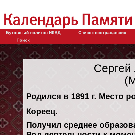
Бутовский полигон НКВД
Список пострадавших
Поиск
Сергей
(
Родился в 1891 г. Место р
Кореец.
Получил среднее образов
Род деятельности к момен