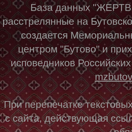
База данных "ЖЕР
расстрелянные на Бутовском
создается Мемориальн
центром "Бутово" и при
исповедников Российских
mzbuto
При перепечатке текстовы
с сайта, действующая ссы
обя