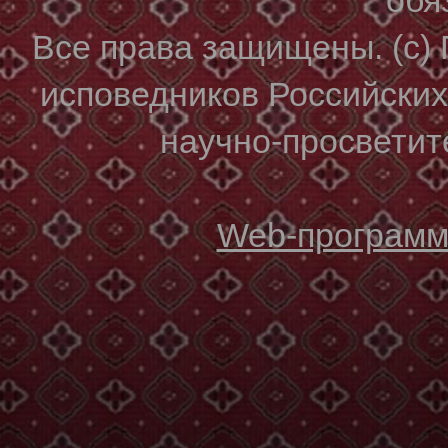
Все права защищены. (с)
исповедников Российски
научно-просветите
Web-программи