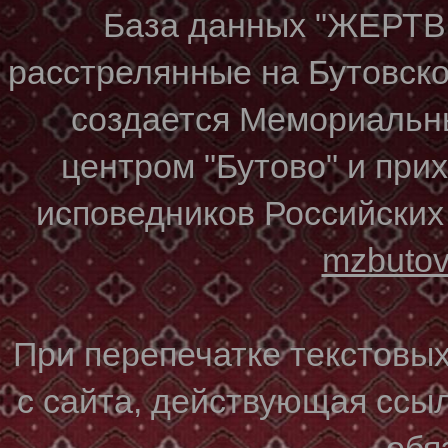
База данных "ЖЕР
расстрелянные на Бутовском
создается Мемориальн
центром "Бутово" и при
исповедников Российских
mzbuto
При перепечатке текстовы
с сайта, действующая ссы
обя