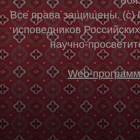
Все права защищены. (с)
исповедников Российски
научно-просветите
Web-программи