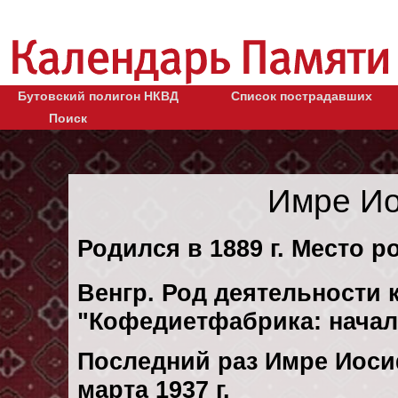
Бутовский полигон НКВД
Список пострадавших
Поиск
Имре Ио
Родился в 1889 г. Место р
Венгр. Род деятельности к
"Кофедиетфабрика: началь
Последний раз Имре Иоси
марта 1937 г.