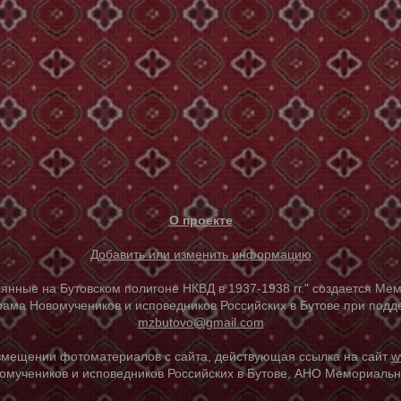
О проекте
Добавить или изменить информацию
е на Бутовском полигоне НКВД в 1937-1938 гг." создается Мем
ама Новомучеников и исповедников Российских в Бутове при под
mzbutovo@gmail.com
азмещении фотоматериалов с сайта, действующая ссылка на сайт
w
омучеников и исповедников Российских в Бутове, АНО Мемориальны