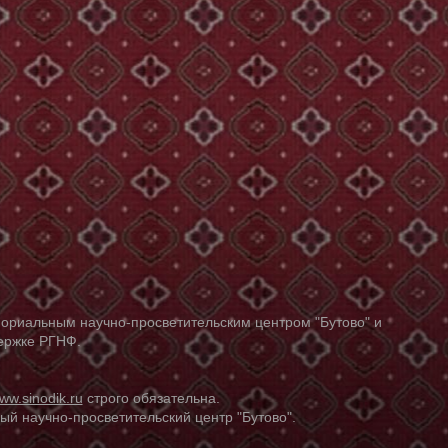
ориальным научно-просветительским центром "Бутово" и
держке РГНФ.
ww.sinodik.ru
строго обязательна.
й научно-просветительский центр "Бутово".