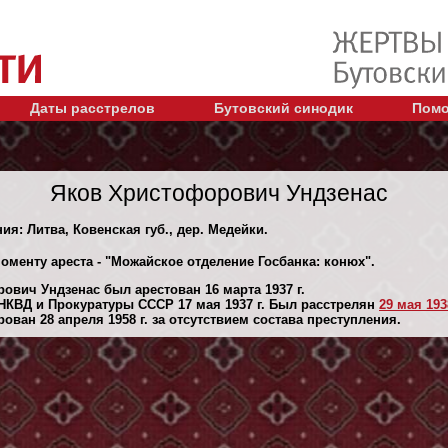
Даты расстрелов
Бутовский синодик
Помо
Яков Христофорович Ундзенас
ия: Литва, Ковенская губ., дер. Медейки.
оменту ареста - "Можайское отделение Госбанка: конюх".
ович Ундзенас был арестован 16 марта 1937 г.
НКВД и Прокуратуры СССР 17 мая 1937 г. Был расстрелян
29 мая 1938
ван 28 апреля 1958 г. за отсутствием состава преступления.