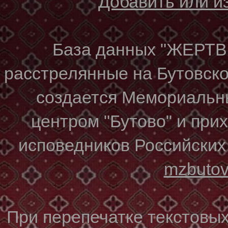
Добавить или 
База данных "ЖЕР
расстрелянные на Бутовском
создается Мемориальн
центром "Бутово" и при
исповедников Российских
mzbuto
При перепечатке текстовы