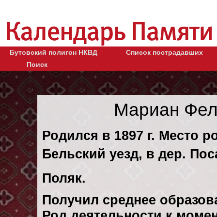
Бутовский полигон НКВД
Список пострадавших
Поиск
Мариан Фел
Родился в 1897 г. Место р
Бельский уезд, в дер. По
Поляк.
Получил среднее образов
Род деятельности к момен