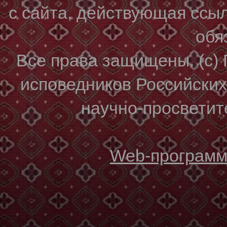
с сайта, действующая ссы
обя
Все права защищены. (с)
исповедников Российски
научно-просветите
Web-программи