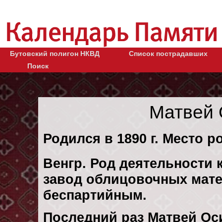
Бутовский полигон НКВД
Список пострадавших
Поиск
Матвей 
Родился в 1890 г. Место р
Венгр. Род деятельности 
завод облицовочных матер
беспартийным.
Последний раз Матвей Ос