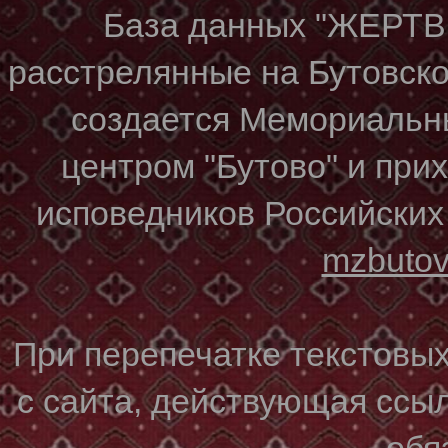
База данных "ЖЕР
расстрелянные на Бутовском
создается Мемориальн
центром "Бутово" и при
исповедников Российских
mzbuto
При перепечатке текстовы
с сайта, действующая ссы
обя