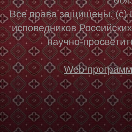
Все права защищены. (с)
исповедников Российски
научно-просветите
Web-программи