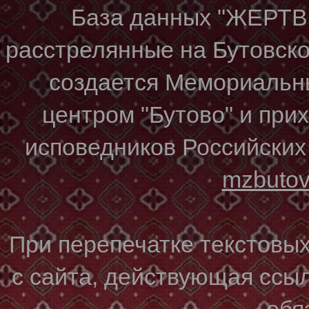
База данных "ЖЕР
расстрелянные на Бутовском
создается Мемориальн
центром "Бутово" и при
исповедников Российских
mzbuto
При перепечатке текстовы
с сайта, действующая ссы
обя