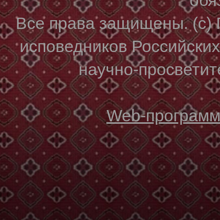
Все права защищены. (с)
исповедников Российски
научно-просветите
Web-программи