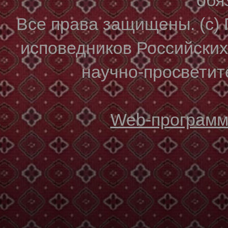
Все права защищены. (с)
исповедников Российски
научно-просветите
Web-программи