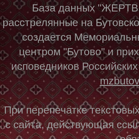
База данных "ЖЕР
расстрелянные на Бутовском
создается Мемориальн
центром "Бутово" и при
исповедников Российских
mzbuto
При перепечатке текстовы
с сайта, действующая ссы
обя