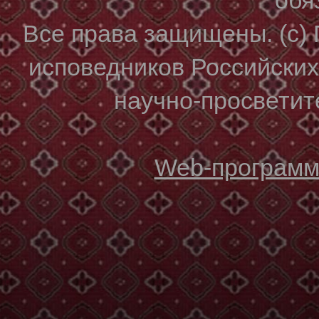
Все права защищены. (с)
исповедников Российски
научно-просветите
Web-программи