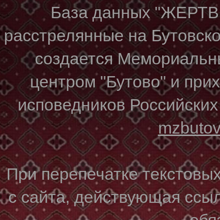
База данных "ЖЕР
расстрелянные на Бутовском
создается Мемориальн
центром "Бутово" и при
исповедников Российских
mzbuto
При перепечатке текстовы
с сайта, действующая ссы
обя