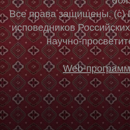
Все права защищены. (с)
исповедников Российски
научно-просветите
Web-программи