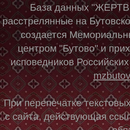
База данных "ЖЕР
расстрелянные на Бутовском
создается Мемориальн
центром "Бутово" и при
исповедников Российских
mzbuto
При перепечатке текстовы
с сайта, действующая ссы
обя