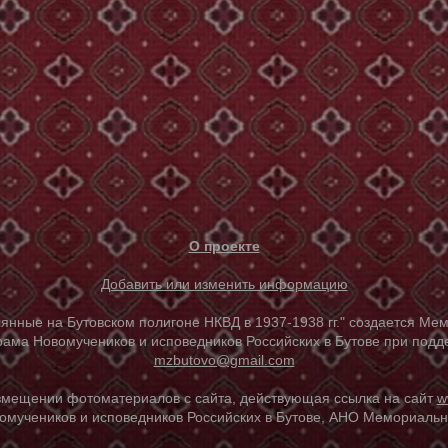
О проекте
Добавить или изменить информацию
е на Бутовском полигоне НКВД в 1937-1938 гг." создается Мем
ама Новомучеников и исповедников Российских в Бутове при под
mzbutovo@gmail.com
азмещении фотоматериалов с сайта, действующая ссылка на сайт
w
омучеников и исповедников Российских в Бутове, АНО Мемориальны