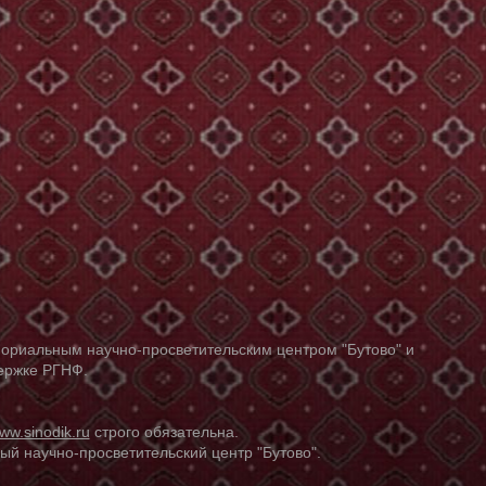
ориальным научно-просветительским центром "Бутово" и
держке РГНФ.
ww.sinodik.ru
строго обязательна.
й научно-просветительский центр "Бутово".