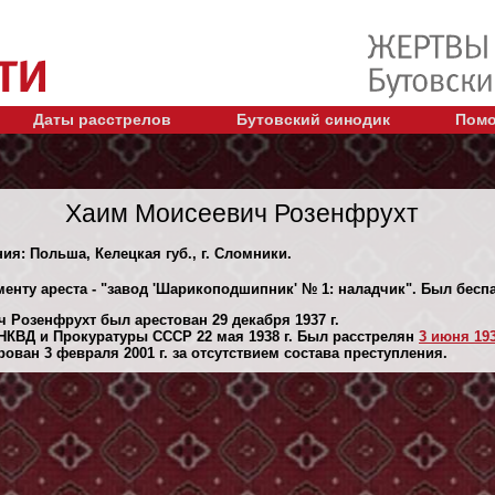
Даты расстрелов
Бутовский синодик
Помо
Хаим Моисеевич Розенфрухт
ия: Польша, Келецкая губ., г. Сломники.
менту ареста - "завод 'Шарикоподшипник' № 1: наладчик". Был бес
 Розенфрухт был арестован 29 декaбря 1937 г.
НКВД и Прокуратуры СССР 22 мая 1938 г. Был расстрелян
3 июня 193
ван 3 февраля 2001 г. за отсутствием состава преступления.