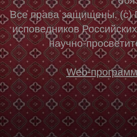
Все права защищены. (с)
исповедников Российски
научно-просветите
Web-программи