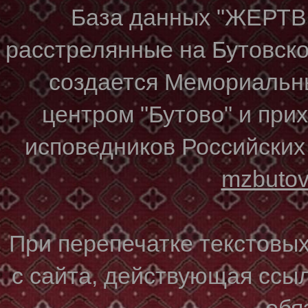
База данных "ЖЕР
расстрелянные на Бутовском
создается Мемориальн
центром "Бутово" и при
исповедников Российских
mzbuto
При перепечатке текстовы
с сайта, действующая ссы
обя