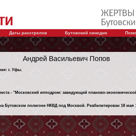
Даты расстрелов
Бутовский синодик
Помо
Андрей Васильевич Попов
ия: г. Уфы.
реста - "Московский ипподром: заведующий планово-экономической
на Бутовском полигоне НКВД под Москвой. Реабилитирован 18 мая 19