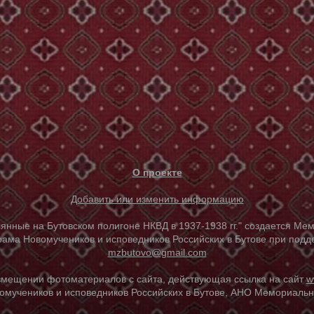
О проекте
Добавить или изменить информацию
е на Бутовском полигоне НКВД в 1937-1938 гг." создается Мем
ама Новомучеников и исповедников Российских в Бутове при под
mzbutovo@gmail.com
азмещении фотоматериалов с сайта, действующая ссылка на сайт
w
омучеников и исповедников Российских в Бутове, АНО Мемориальны