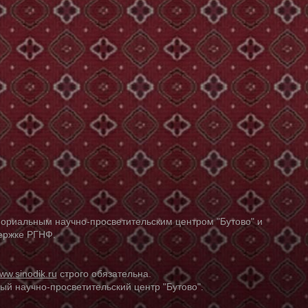
ориальным научно-просветительским центром "Бутово" и
держке РГНФ.
ww.sinodik.ru
строго обязательна.
й научно-просветительский центр "Бутово".