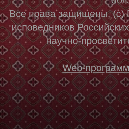
Все права защищены. (с)
исповедников Российски
научно-просветите
Web-программи