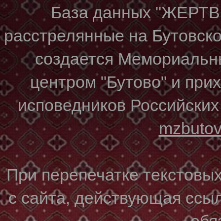
База данных "ЖЕР
расстрелянные на Бутовском
создается Мемориальн
центром "Бутово" и при
исповедников Российских
mzbuto
При перепечатке текстовы
с сайта, действующая ссы
обя