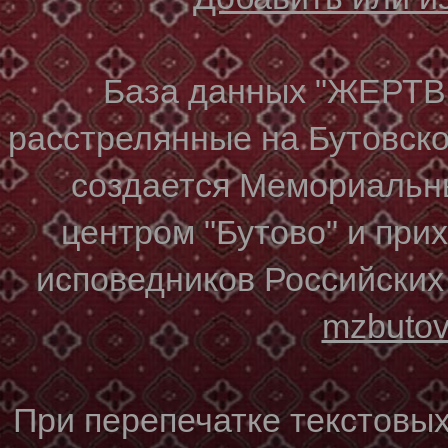
База данных "ЖЕР
расстрелянные на Бутовском
создается Мемориальн
центром "Бутово" и при
исповедников Российских
mzbuto
При перепечатке текстовы