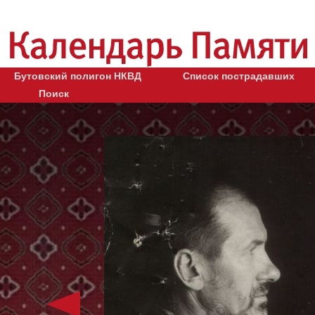
Бутовский полигон НКВД
Список пострадавших
Поиск