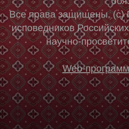
обя
Все права защищены. (с)
исповедников Российски
научно-просветите
Web-программи