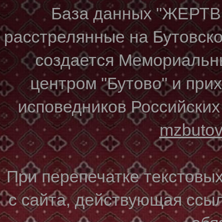
База данных "ЖЕР
расстрелянные на Бутовском
создается Мемориальн
центром "Бутово" и при
исповедников Российских
mzbuto
При перепечатке текстовы
с сайта, действующая ссы