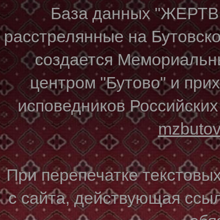
База данных "ЖЕР
расстрелянные на Бутовском
создается Мемориальн
центром "Бутово" и при
исповедников Российских
mzbuto
При перепечатке текстовы
с сайта, действующая ссы