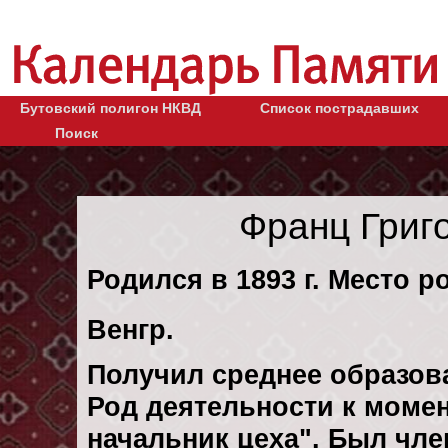
Бутовский полигон НКВД
Список пострадавших
Поиск
Франц Григ
Родился в 1893 г. Место р
Венгр.
Получил среднее образов
Род деятельности к момент
начальник цеха". Был член