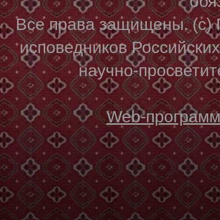
обя
Все права защищены. (с)
исповедников Российски
научно-просветите
Web-программи