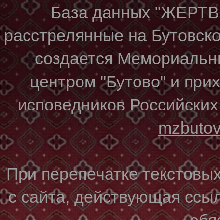
База данных "ЖЕР
расстрелянные на Бутовском
создается Мемориальн
центром "Бутово" и при
исповедников Российских
mzbuto
При перепечатке текстовы
с сайта, действующая ссы
обя