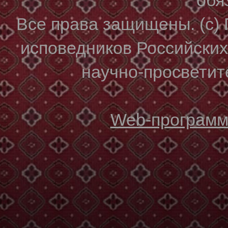
Все права защищены. (с)
исповедников Российски
научно-просветите
Web-программи