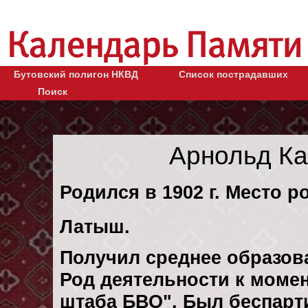
Бутовский полигон НКВД
Список пострадавших
Поиск
Арнольд К
Родился в 1902 г. Место ро
Латыш.
Получил среднее образов
Род деятельности к момен
штаба БВО". Был беспарт