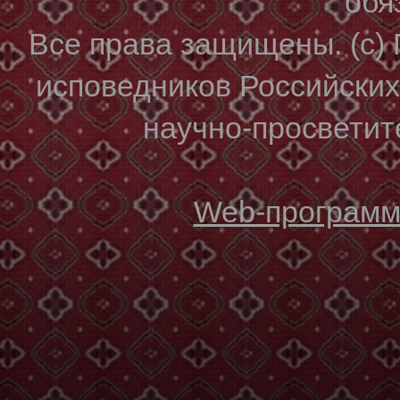
обя
Все права защищены. (с)
исповедников Российски
научно-просветите
Web-программи