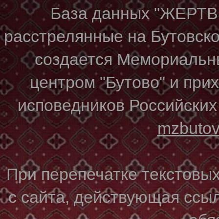
База данных "ЖЕР
расстрелянные на Бутовском
создается Мемориальн
центром "Бутово" и при
исповедников Российских
mzbuto
При перепечатке текстовы
с сайта, действующая ссы