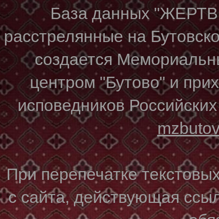
База данных "ЖЕР
расстрелянные на Бутовском
создается Мемориальн
центром "Бутово" и при
исповедников Российских
mzbuto
При перепечатке текстовы
с сайта, действующая ссы