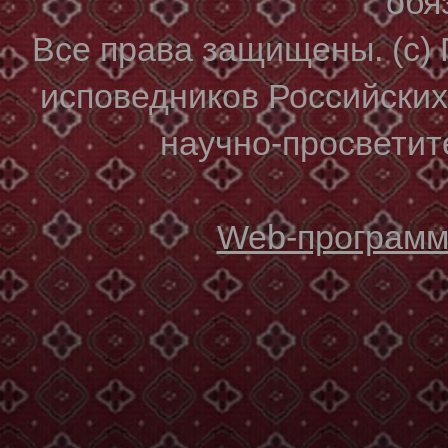
обя
Все права защищены. (с)
исповедников Российски
научно-просветите
Web-программи