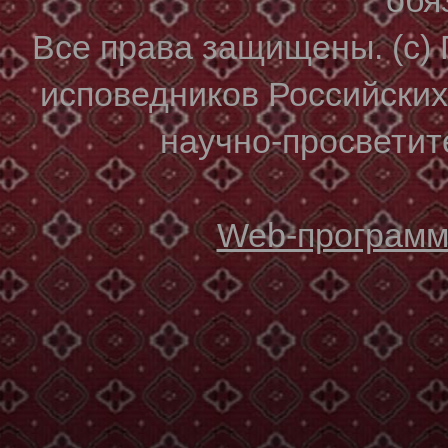
Все права защищены. (с)
исповедников Российски
научно-просветите
Web-программи