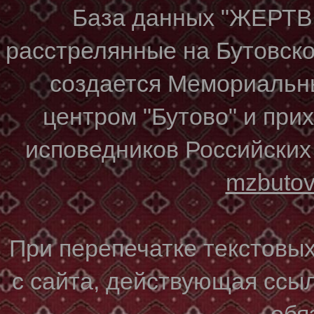
База данных "ЖЕР
расстрелянные на Бутовском
создается Мемориальн
центром "Бутово" и при
исповедников Российских
mzbuto
При перепечатке текстовы
с сайта, действующая ссы
обя