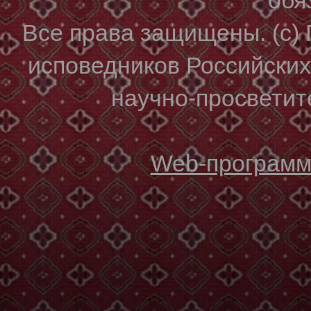
Все права защищены. (с)
исповедников Российски
научно-просветите
Web-программи