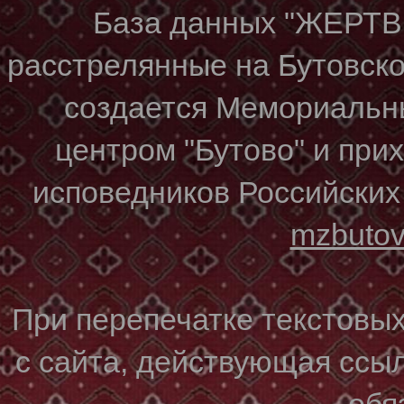
База данных "ЖЕР
расстрелянные на Бутовском
создается Мемориальн
центром "Бутово" и при
исповедников Российских
mzbuto
При перепечатке текстовы
с сайта, действующая ссы
обя