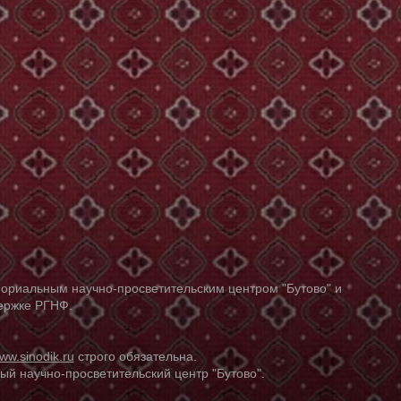
ориальным научно-просветительским центром "Бутово" и
держке РГНФ.
ww.sinodik.ru
строго обязательна.
й научно-просветительский центр "Бутово".