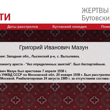
Даты расстрелов
Бутовский синодик
Помо
Григорий Иванович Мазун
ния: Западная обл., Лысенский р-н, с. Вытылевка.
моменту ареста - "без определенных занятий". Был беспартийным.
ич Мазун был арестован 7 апреля 1938 г.
 УНКВД СССР по Московской обл. 20 января 1938 г. Был расстреля
осквой. Реабилитирован 24 августа 1989 г. за отсутствием состава