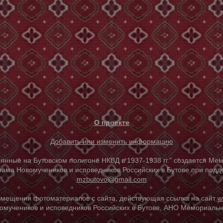
О проекте
Добавить или изменить информацию
е на Бутовском полигоне НКВД в 1937-1938 гг." создается Мем
ама Новомучеников и исповедников Российских в Бутове при под
mzbutovo@gmail.com
азмещении фотоматериалов с сайта, действующая ссылка на сайт
w
омучеников и исповедников Российских в Бутове, АНО Мемориальны