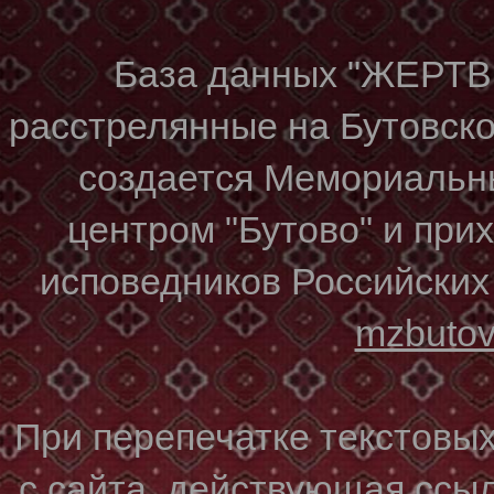
База данных "ЖЕР
расстрелянные на Бутовском
создается Мемориальн
центром "Бутово" и при
исповедников Российских
mzbuto
При перепечатке текстовы
с сайта, действующая ссы