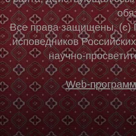
обя
Все права защищены. (с)
исповедников Российски
научно-просветите
Web-программи