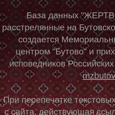
База данных "ЖЕР
расстрелянные на Бутовском
создается Мемориальн
центром "Бутово" и при
исповедников Российских
mzbuto
При перепечатке текстовы
с сайта, действующая ссы