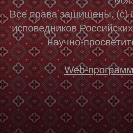
Все права защищены. (с)
исповедников Российски
научно-просветите
Web-программи