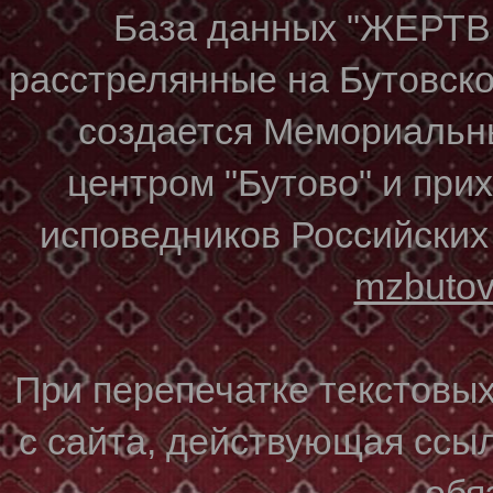
База данных "ЖЕР
расстрелянные на Бутовском
создается Мемориальн
центром "Бутово" и при
исповедников Российских
mzbuto
При перепечатке текстовы
с сайта, действующая ссы
обя