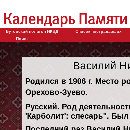
Бутовский полигон НКВД
Список пострадавших
Поиск
Василий Н
Родился в 1906 г. Место р
Орехово-Зуево.
Русский. Род деятельности
'Карболит': слесарь". Бы
Последний раз Василий Н